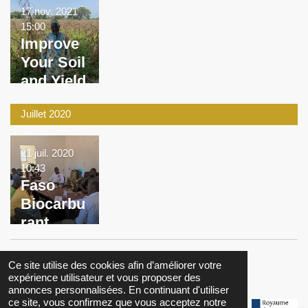
17 nov. 2021
15:00
Improve
Your Soil
and Yield
With
Juillet 2020
FertiNee
m
21 juil. 2020
10:43
Faso
Biocarbu
rant
continue
s as
Partenaires
Ce site utilise des cookies afin d’améliorer votre
SolVert
expérience utilisateur et vous proposer des
annonces personnalisées. En continuant d'utiliser
ce site, vous confirmez que vous acceptez notre