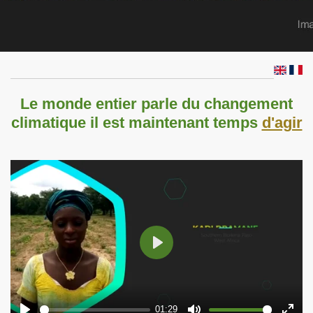
Le monde entier parle du changement
climatique il est maintenant temps
d'agir
P
l
a
y
01:29